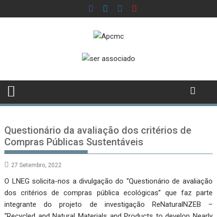
Skip
to
content
Questionário da avaliação dos critérios de
Compras Públicas Sustentáveis
27 Setembro, 2022
O LNEG solicita-nos a divulgação do “Questionário de avaliação
dos critérios de compras pública ecológicas” que faz parte
integrante do projeto de investigação ReNaturalNZEB –
“Recycled and Natural Materials and Products to develop Nearly