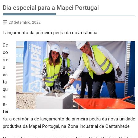
Dia especial para a Mapei Portugal
23 Setembro, 2022
Lançamento da primeira pedra da nova fábrica
De
co
rre
u
es
ta
qui
nt
a-
fei
ra, a cerimónia de lançamento da primeira pedra da nova unidade
produtiva da Mapei Portugal, na Zona Industrial de Cantanhede.