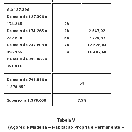
Até 127.396
De mais de 127.396 a
174.265
0%
De mais de 174.265 a
2%
2.547,92
237.608
5%
7.775,87
De mais de 237.608 a
7%
12.528,03
395.965
8%
16.487,68
De mais de 395.965 a
791.816
De mais de 791.816 a
6%
1.378.650
Superior a 1.378.650
7,5%
Tabela V
(
Açores e Madeira – Habitação Própria e Permanente –