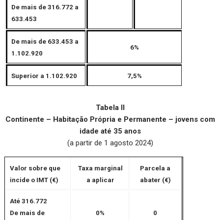
De mais de 316.772 a
633.453
De mais de 633.453 a
6%
1.102.920
Superior a 1.102.920
7,5%
Tabela II
Continente – Habitação Própria e Permanente – jovens com
idade até 35 anos
(a partir de 1 agosto 2024)
Valor sobre que
Taxa marginal
Parcela a
incide o IMT (€)
a aplicar
abater (€)
Até 316.772
De mais de
0%
0