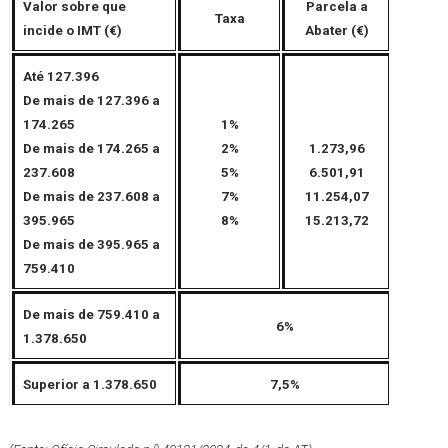
Valor sobre que
Parcela a
Taxa
incide o IMT (€)
Abater (€)
Até 127.396
De mais de 127.396 a
174.265
1%
De mais de 174.265 a
2%
1.273,96
237.608
5%
6.501,91
De mais de 237.608 a
7%
11.254,07
395.965
8%
15.213,72
De mais de 395.965 a
759.410
De mais de 759.410 a
6%
1.378.650
Superior a 1.378.650
7,5%