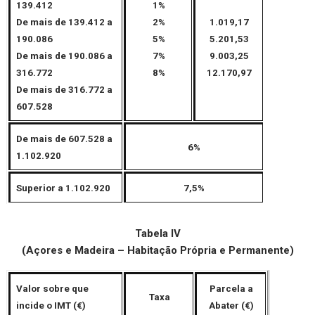
139.412
1%
De mais de 139.412 a
2%
1.019,17
190.086
5%
5.201,53
De mais de 190.086 a
7%
9.003,25
316.772
8%
12.170,97
De mais de 316.772 a
607.528
De mais de 607.528 a
6%
1.102.920
Superior a 1.102.920
7,5%
Tabela IV
(Açores e Madeira – Habitação Própria e Permanente)
Valor sobre que
Parcela a
Taxa
incide o IMT (€)
Abater (€)