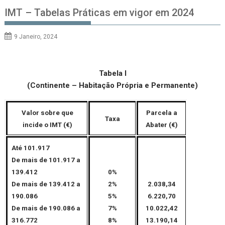
IMT – Tabelas Práticas em vigor em 2024
9 Janeiro, 2024
Tabela I
(Continente – Habitação Própria e Permanente)
Valor sobre que
Parcela a
Taxa
incide o IMT (€)
Abater (€)
Até 101.917
De mais de 101.917 a
139.412
0%
De mais de 139.412 a
2%
2.038,34
190.086
5%
6.220,70
De mais de 190.086 a
7%
10.022,42
316.772
8%
13.190,14