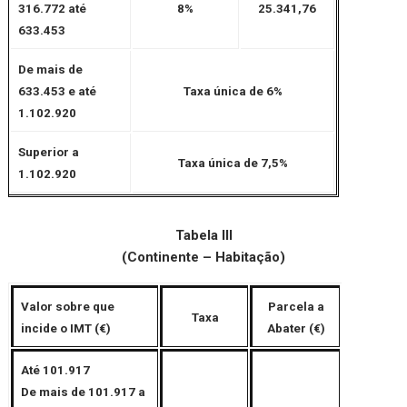
316.772 até
8%
25.341,76
633.453
De mais de
633.453 e até
Taxa única de 6%
1.102.920
Superior a
Taxa única de 7,5%
1.102.920
Tabela III
(Continente – Habitação)
Valor sobre que
Parcela a
Taxa
incide o IMT (€)
Abater (€)
Até 101.917
De mais de 101.917 a