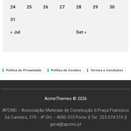
24
25
26
27
28
29
30
31
« Jul
Set »
Política de Privacidade
Política de Cookies
Termos e Condições
AcmeThemes © 2026
APCMC - Associação Materiais de Construção || Praça Francisco
Sá Carneiro, 219 - 4º Drt. - 4200-313 Porto || Tel.: 225 074 210 ||
geral@apcmc.pt