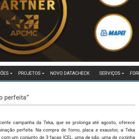
ÇÕES
PROJETOS
NOVO DATACHECK
SERVIÇOS
FO
 perfeita”
cente campanha da Teka, que se prolonga até agosto, oferece
nação perfeita. Na compra de forno, placa e exaustor, a Teka
a com um conjunto de 3 facas ICEL, uma de pão, uma de cozinha