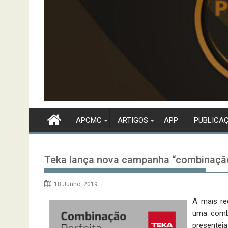
APCMC
ARTIGOS
APP
PUBLICA
Teka lança nova campanha “combinação
18 Junho, 2019
A mais re
uma combi
presentei