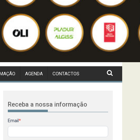
RMAÇÃO
AGENDA
CONTACTOS
Receba a nossa informação
Newsletter
Email
*