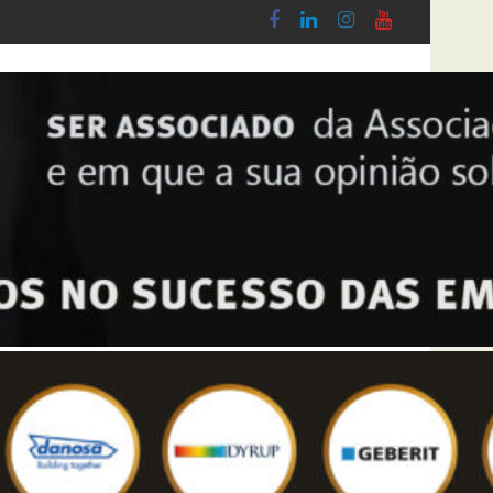
obby - Lei n.º 5-A/2026, de 28 de Janeiro
Diploma de transposição da Diretiva “Transparê