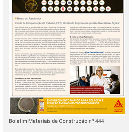
O
C
Boletim Materiais de Construção nº 444